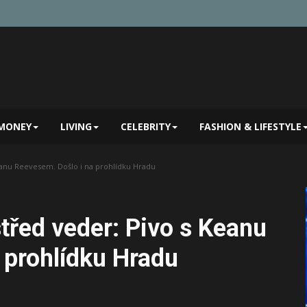
MONEY
LIVING
CELEBRITY
FASHION & LIFESTYLE
eanu Reevesem. Došlo i na prohlídku Hradu
třed veder: Pivo s Keanu
 prohlídku Hradu