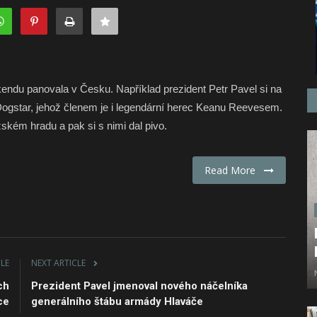
kendu panovala v Česku. Například prezident Petr Pavel si na
Dogstar, jehož členem je i legendární herec Keanu Reevesem.
ském hradu a pak si s nimi dal pivo.
Read More
CLE
NEXT ARTICLE
ch
Prezident Pavel jmenoval nového náčelníka
ce
generálního štábu armády Hlaváče