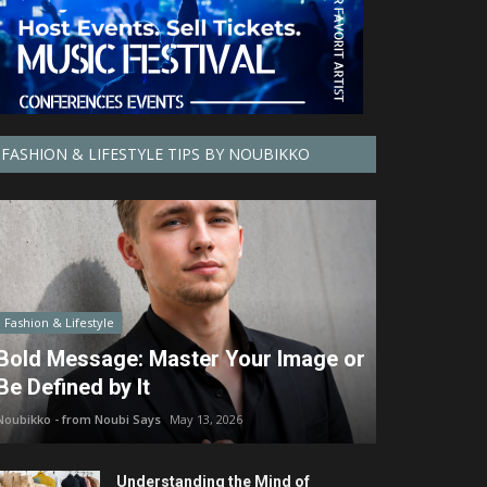
FASHION & LIFESTYLE TIPS BY NOUBIKKO
Fashion & Lifestyle
Bold Message: Master Your Image or
Be Defined by It
Noubikko - from Noubi Says
May 13, 2026
Understanding the Mind of