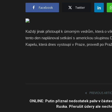
Facebook
Twitter
Každý jinak přistoupil k úmorným vedrům, která o ví
tento den naplánoval setkání s americkou skupinou 
Kapelu, která dnes vystoupí v Praze, provedl po Praž
PREVIOUS ARTI
ONLINE: Putin přiznal nedostatek paliv v částe
Ruska. Přerušit údery ale nech