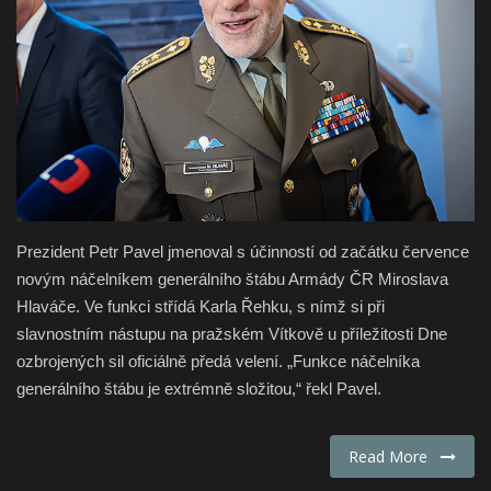
Fashion & Lifestyle
Travel & Tourism
Food
About
Prezident Petr Pavel jmenoval s účinností od začátku července
Contact
novým náčelníkem generálního štábu Armády ČR Miroslava
Hlaváče. Ve funkci střídá Karla Řehku, s nímž si při
Language
slavnostním nástupu na pražském Vítkově u příležitosti Dne
English
Czech
ozbrojených sil oficiálně předá velení. „Funkce náčelníka
generálního štábu je extrémně složitou,“ řekl Pavel.
Read More