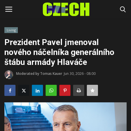
Living
Login
Register
Prezident Pavel jmenoval
nového náčelníka generálního
Home
štábu armády Hlaváče
Headlines
Moderated by Tomas Kauer
Jun 30, 2026 - 08:00
Czech News
Money
Living
Celebrity