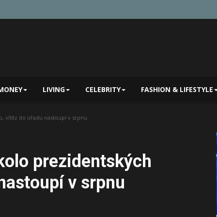
MONEY
LIVING
CELEBRITY
FASHION & LIFESTYLE
, vítěz do úřadu nastoupí v srpnu
kolo prezidentských
 nastoupí v srpnu