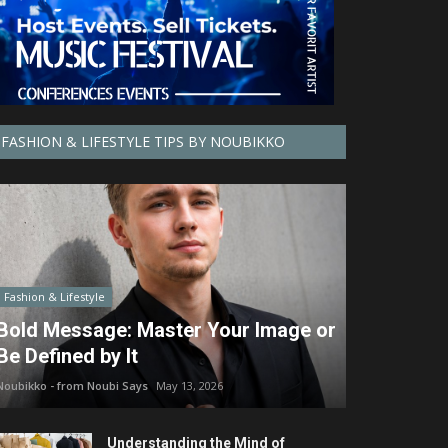
FASHION & LIFESTYLE TIPS BY NOUBIKKO
Fashion & Lifestyle
Bold Message: Master Your Image or
Be Defined by It
Noubikko - from Noubi Says
May 13, 2026
Understanding the Mind of