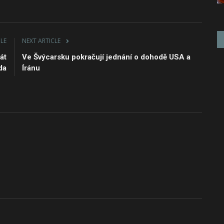
CLE
NEXT ARTICLE
át
Ve Švýcarsku pokračují jednání o dohodě USA a
da
Íránu