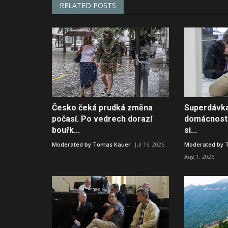
RELATED POSTS
Česko čeká prudká změna
Superdávka 
počasí. Po vedrech dorazí
domácnosti 
bouřk...
si...
Moderated by Tomas Kauer
Jul 16, 2026
Moderated by 
Aug 1, 2026