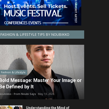
FASHION & LIFESTYLE TIPS BY NOUBIKKO
Fashion & Lifestyle
Bold Message: Master Your Image or
Be Defined by It
Noubikko - from Noubi Says
May 13, 2026
Understanding the Mind of