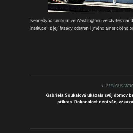
Kennedyho centrum ve Washingtonu ve čtvrtek nařídi
instituce i z její fasády odstranili jméno amerického
PREVIOUS ARTI
Gabriela Soukalová ukázala svůj domov b
příkras. Dokonalost není vše, vzkáza