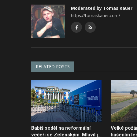
Moderated by Tomas Kauer
https://tomaskauer.com/
RELATED POSTS
Babiš seděl na neformální
Velké požá
večeři se Zelenským. Mluvil j...
hašením les