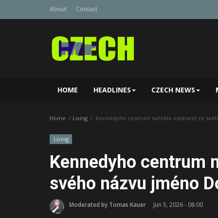
About
Contact
HOME
HEADLINES
CZECH NEWS
Home
Living
Kennedyho centrum nařídilo odstranit ze sv
Living
Kennedyho centrum na
svého názvu jméno D
Moderated by Tomas Kauer
Jun 5, 2026 - 08:00