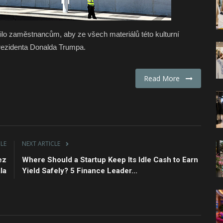
lo zaměstnancům, aby ze všech materiálů této kulturní
 prezidenta Donalda Trumpa.
Read More
CLE
NEXT ARTICLE
ez
Where Should a Startup Keep Its Idle Cash to Earn
la
Yield Safely? 5 Finance Leader...