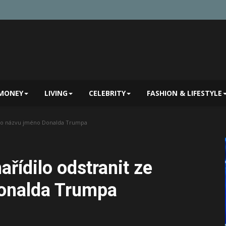
MONEY
LIVING
CELEBRITY
FASHION & LIFESTYLE
ého názvu jméno Donalda Trumpa
řídilo odstranit ze
onalda Trumpa