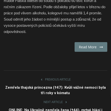
Rudolf Flaška odešel od soudu s pokutou 60 tisíc korun a
ročním zákazem řízení. Podle obžaloby přijel letos v březnu do
Fashion & Lifestyle
práce pod vlivem alkoholu, kolegové mu naměřili 1,4 promile.
Soud odmítl jeho žádost o mírnější postup a zdůraznil, že od
Travel & Tourism
vysoce postavených policistů očekává vyšší míru
odpovědnosti.
Food
About
Read More
Contact
Language
PREVIOUS ARTICLE
English
Czech
Zemřela thajská princezna (†47): Kvůli vážné nemoci byla
tři roky v kómatu
NEXT ARTICLE
ONLINE: Na Ukrajině zemřela žena (†44), mrtvé hlásí i