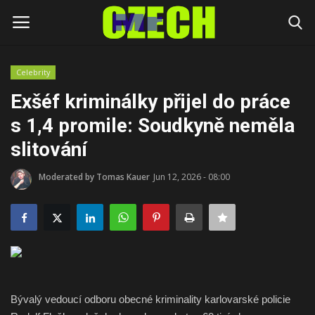
Celebrity
Login
Register
Exšéf kriminálky přijel do práce
s 1,4 promile: Soudkyně neměla
Home
slitování
Headlines
Moderated by Tomas Kauer
Jun 12, 2026 - 08:00
Czech News
Money
Living
Bývalý vedoucí odboru obecné kriminality karlovarské policie
Celebrity